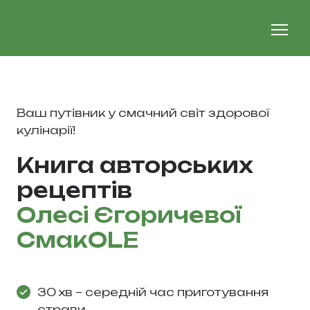
Ваш путівник у смачний світ здорової
кулінарії!
Книга авторських
рецептів
Олесі Єгоричевої
СмакOLE
30 хв – середній час приготування
страви