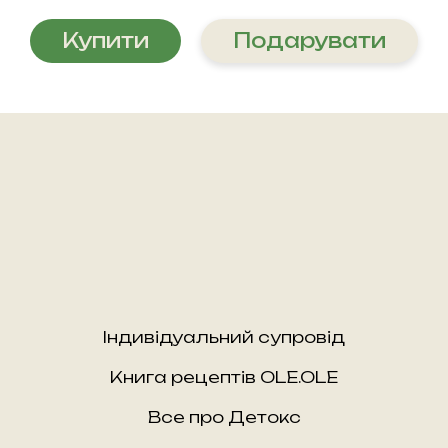
насичувати організм корисними
вживати навіть при гастриті. Але
мікроелементами та уникати дефіцитів.
оскільки кожен організм індивідуальний,
Купити
Подарувати
важливо звертати увагу на продукти, які
❗ Якщо у вас є певні рекомендації від
вам підходять.
лікаря або обмеження в харчуванні,
звертайте увагу на склад інгредієнтів і
Рекомендую:
за необхідності адаптуйте рецепти під
● Вибирати більш щадні способи
себе.
приготування (запікання, тушкування,
варіння).
● Уникати дуже гострих, кислих або
смажених страв, якщо вони викликають
дискомфорт.
❗ Якщо ваш раціон вимагає особливого
Індивідуальний супровід
підходу, перед використанням рецептів
Книга рецептів OLE.OLE
краще проконсультуватися з лікарем.
Все про Детокс