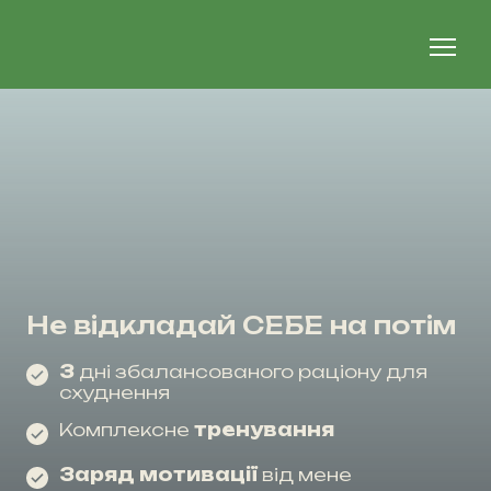
Не відкладай СЕБЕ на потім
3
дні збалансованого раціону для
схуднення
Комплексне
тренування
Заряд мотивації
від мене