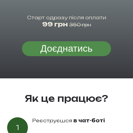
Старт одразу після оплати
99 грн
350 грн
Доєднатись
Як це працює?
Реєструєшся
в чат-боті
1