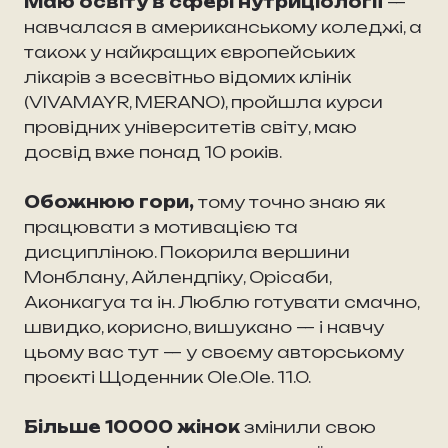
Маю освіту в сфері нутриціології
—
навчалася в американському коледжі, а
також у найкращих європейських
лікарів з всесвітньо відомих клінік
(VIVAMAYR, MERANO), пройшла курси
провідних університетів світу, маю
досвід вже понад 10 років.
Обожнюю гори,
тому точно знаю як
працювати з мотивацією та
дисципліною. Покорила вершини
Монблану, Айлендпіку, Орісаби,
Аконкагуа та ін. Люблю готувати смачно,
швидко, корисно, вишукано — і навчу
цьому вас тут — у своєму авторському
проєкті Щоденник Ole.Ole. 11.0.
Більше 10000 жінок
змінили свою